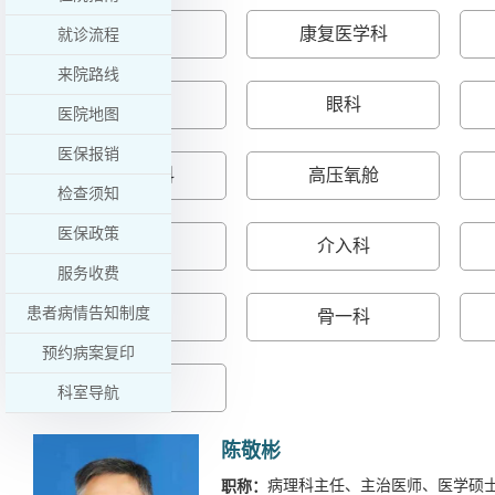
消化内科
康复医学科
就诊流程
来院路线
口腔科
眼科
医院地图
医保报销
医学影像科
高压氧舱
检查须知
医保政策
神经外科
介入科
服务收费
患者病情告知制度
儿科
骨一科
预约病案复印
发热门诊
科室导航
陈敬彬
病理科主任、主治医师、医学硕
职称：