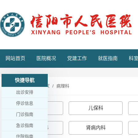
网站首页
医院概况
党建工作
就医指南
科
快捷导航
首页
名医专家
病理科
出诊安排
停诊信息
药学部
儿保科
门诊指南
急诊指南
健康管理科
肾病内科
住院指南