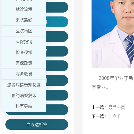
儿保科
就诊流程
来院路线
医学检验科
医院地图
病理科
医保报销
麻醉手术室
检查须知
医保政策
输血科
服务收费
2008年毕业于
健康管理科
患者病情告知制度
学专业。
肾病内科
预约病案复印
科室导航
上一篇：
最后一页
泌尿外科
下一篇：
江立千
血液透析室